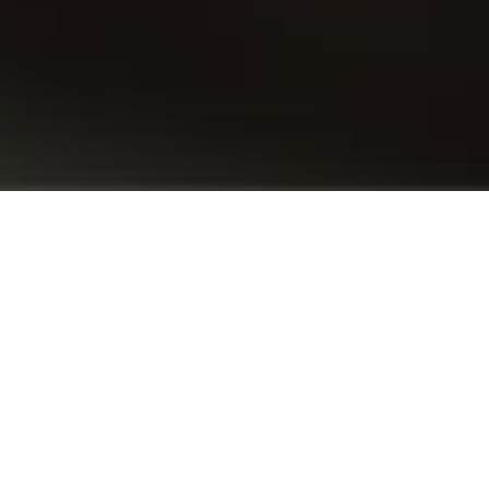
Unsere Leistung
Qualifizierte Fachkräfte, schnell und flexibel im
Zugriff, dabei zuverlässig und motiviert. Das ist
nicht immer einfach. Sprechen Sie mit uns.
Wir wissen, wovon Sie sprechen.